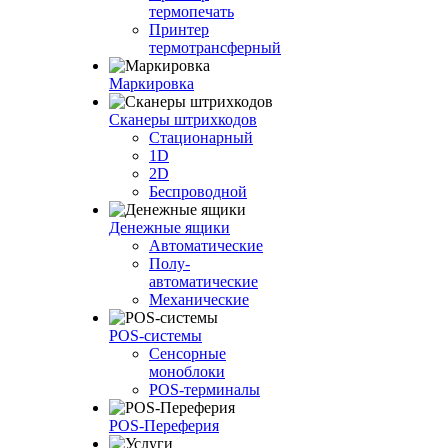
термопечать
Принтер
термотрансферный
Маркировка
Сканеры штрихкодов
Стационарный
1D
2D
Беспроводной
Денежные ящики
Автоматические
Полу-
автоматические
Механические
POS-системы
Сенсорные
моноблоки
POS-терминалы
POS-Переферия