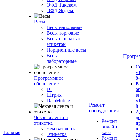
ОФД Такском
ОФД Яндекс
Весы
Весы напольные
Весы торговые
Весы с печатью
этикеток
Порционные весы
Весы
Програ
лабораторные
С
«
Программное
8
обепечение
Р
1С
о
Штрих
в
DataMobile
«
Ремонт
8»
оборудования
А
Чековая лента и
д
Ремонт
этикетка
п
онлайн
Чековая лента
п
Главная
касс
Этикетка
ф
Ремонт
п