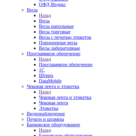
ОФД Яндекс
Весы
Назад
Весы
Весы напольные
Весы торговые
Весы с печатью этикеток
Порционные весы
Весы лабораторные
Программное обепечение
Назад
Программное обепечение
1С
Штрих
DataMobile
Чековая лента и этикетка
Назад
Чековая лента и этикетка
Чековая лента
Этикетка
Видеонаблюдение
Печати и штампы
Банковское оборудование
Назад
Банковское оборудование