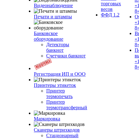
торговых
Видеонаблюдение
«
весов
8
ФФД 1.2
Печати и штампы
О
«
8
Банковское
В
оборудование
«
Детекторы
8
банкнот
П
Счетчики банкнот
в
«
8»
Регистрация ИП и ООО
Принтеры этикеток
Принтер
термопечать
Принтер
термотрансферный
Маркировка
Сканеры штрихкодов
Стационарный