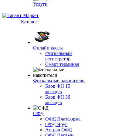
Услуги
Каталог
Онлайн кассы
Фискальный
регистратор
Смарт терминал
Фискальные накопители
Блок ФН 15
месяцев
Блок ФН 36
месяцев
ОФД
ОФД Платформа
ОФД Ярус
Астрал ОФД
ОФД Первый