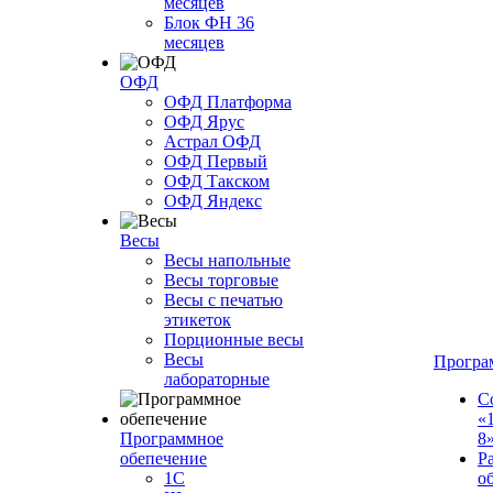
месяцев
Блок ФН 36
месяцев
ОФД
ОФД Платформа
ОФД Ярус
Астрал ОФД
ОФД Первый
ОФД Такском
ОФД Яндекс
Весы
Весы напольные
Весы торговые
Весы с печатью
этикеток
Порционные весы
Весы
Програ
лабораторные
С
«
Программное
8
обепечение
Р
1С
о