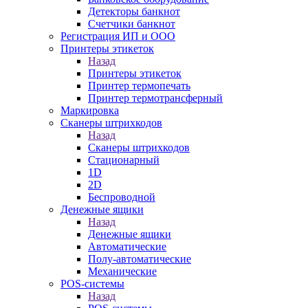
Детекторы банкнот
Счетчики банкнот
Регистрация ИП и ООО
Принтеры этикеток
Назад
Принтеры этикеток
Принтер термопечать
Принтер термотрансферный
Маркировка
Сканеры штрихкодов
Назад
Сканеры штрихкодов
Стационарный
1D
2D
Беспроводной
Денежные ящики
Назад
Денежные ящики
Автоматические
Полу-автоматические
Механические
POS-системы
Назад