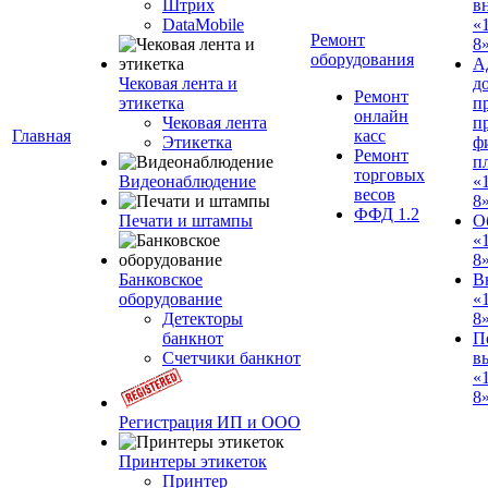
Штрих
в
DataMobile
«
Ремонт
8»
оборудования
А
Чековая лента и
д
Ремонт
этикетка
п
онлайн
Чековая лента
п
Главная
касс
Этикетка
ф
Ремонт
п
торговых
Видеонаблюдение
«
весов
8
ФФД 1.2
Печати и штампы
О
«
8
Банковское
В
оборудование
«
Детекторы
8
банкнот
П
Счетчики банкнот
в
«
8»
Регистрация ИП и ООО
Принтеры этикеток
Принтер