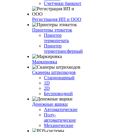
Счетчики банкнот
Регистрация ИП и ООО
Принтеры этикеток
Принтер
термопечать
Принтер
термотрансферный
Маркировка
Сканеры штрихкодов
Стационарный
1D
2D
Беспроводной
Денежные ящики
Автоматические
Полу-
автоматические
Механические