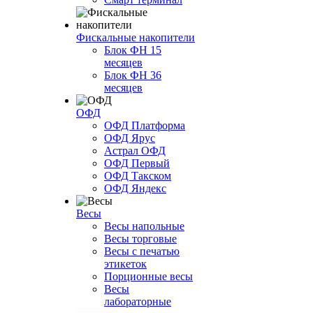
Фискальные накопители
Блок ФН 15
месяцев
Блок ФН 36
месяцев
ОФД
ОФД Платформа
ОФД Ярус
Астрал ОФД
ОФД Первый
ОФД Такском
ОФД Яндекс
Весы
Весы напольные
Весы торговые
Весы с печатью
этикеток
Порционные весы
Весы
лабораторные