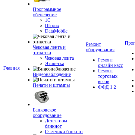
Программное
обепечение
1С
Штрих
DataMobile
Про
Ремонт
Чековая лента и
оборудования
этикетка
Чековая лента
Ремонт
Этикетка
онлайн касс
Главная
Ремонт
Видеонаблюдение
торговых
весов
Печати и штампы
ФФД 1.2
Банковское
оборудование
Детекторы
банкнот
Счетчики банкнот