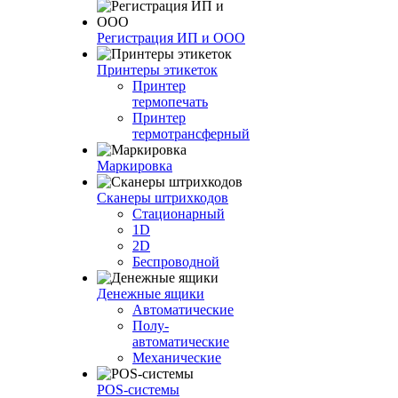
Регистрация ИП и ООО
Принтеры этикеток
Принтер
термопечать
Принтер
термотрансферный
Маркировка
Сканеры штрихкодов
Стационарный
1D
2D
Беспроводной
Денежные ящики
Автоматические
Полу-
автоматические
Механические
POS-системы