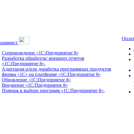
Оплат
граммист
Сопровождение «1С:Предприятие 8»
Разработка обработок/ внешних отчетов
«1С:Предприятие 8».
Адаптация и/или доработка программных продуктов
фирмы «1С» на платформе «1С:Предприятие 8»
Обновление «1С:Предприятие 8»
Внедрение «1С:Предприятие 8»
Помощь в выборе программ «1С:Предприятие 8».