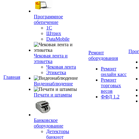
Программное
обепечение
1С
Штрих
DataMobile
Про
Ремонт
Чековая лента и
оборудования
этикетка
Чековая лента
Ремонт
Этикетка
онлайн касс
Главная
Ремонт
Видеонаблюдение
торговых
весов
Печати и штампы
ФФД 1.2
Банковское
оборудование
Детекторы
банкнот