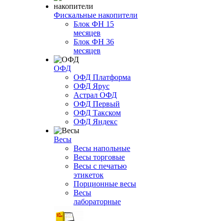
Фискальные накопители
Блок ФН 15
месяцев
Блок ФН 36
месяцев
ОФД
ОФД Платформа
ОФД Ярус
Астрал ОФД
ОФД Первый
ОФД Такском
ОФД Яндекс
Весы
Весы напольные
Весы торговые
Весы с печатью
этикеток
Порционные весы
Весы
лабораторные