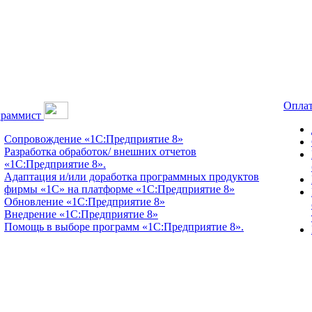
Оплат
граммист
Сопровождение «1С:Предприятие 8»
Разработка обработок/ внешних отчетов
«1С:Предприятие 8».
Адаптация и/или доработка программных продуктов
фирмы «1С» на платформе «1С:Предприятие 8»
Обновление «1С:Предприятие 8»
Внедрение «1С:Предприятие 8»
Помощь в выборе программ «1С:Предприятие 8».