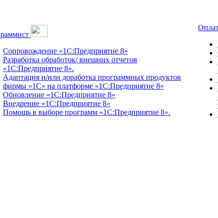
Оплат
граммист
Сопровождение «1С:Предприятие 8»
Разработка обработок/ внешних отчетов
«1С:Предприятие 8».
Адаптация и/или доработка программных продуктов
фирмы «1С» на платформе «1С:Предприятие 8»
Обновление «1С:Предприятие 8»
Внедрение «1С:Предприятие 8»
Помощь в выборе программ «1С:Предприятие 8».