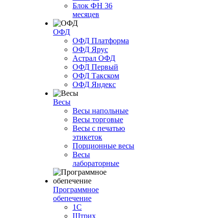
Блок ФН 36
месяцев
ОФД
ОФД Платформа
ОФД Ярус
Астрал ОФД
ОФД Первый
ОФД Такском
ОФД Яндекс
Весы
Весы напольные
Весы торговые
Весы с печатью
этикеток
Порционные весы
Весы
лабораторные
Программное
обепечение
1С
Штрих