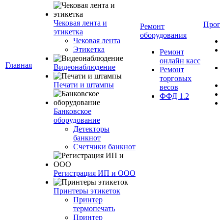
Чековая лента и
Про
Ремонт
этикетка
оборудования
Чековая лента
Этикетка
Ремонт
онлайн касс
Главная
Видеонаблюдение
Ремонт
торговых
Печати и штампы
весов
ФФД 1.2
Банковское
оборудование
Детекторы
банкнот
Счетчики банкнот
Регистрация ИП и ООО
Принтеры этикеток
Принтер
термопечать
Принтер