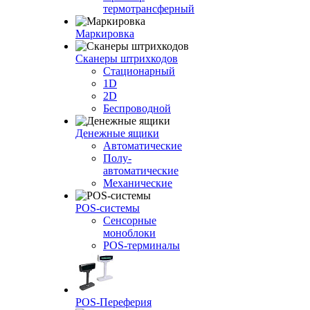
термотрансферный
Маркировка
Сканеры штрихкодов
Стационарный
1D
2D
Беспроводной
Денежные ящики
Автоматические
Полу-
автоматические
Механические
POS-системы
Сенсорные
моноблоки
POS-терминалы
POS-Переферия