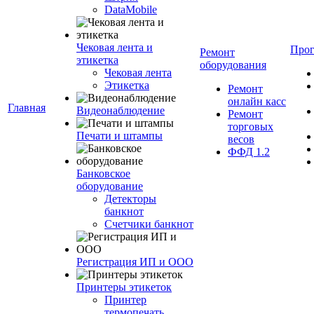
DataMobile
Чековая лента и
Про
Ремонт
этикетка
оборудования
Чековая лента
Этикетка
Ремонт
онлайн касс
Главная
Видеонаблюдение
Ремонт
торговых
Печати и штампы
весов
ФФД 1.2
Банковское
оборудование
Детекторы
банкнот
Счетчики банкнот
Регистрация ИП и ООО
Принтеры этикеток
Принтер
термопечать