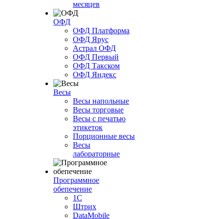
месяцев
ОФД
ОФД Платформа
ОФД Ярус
Астрал ОФД
ОФД Первый
ОФД Такском
ОФД Яндекс
Весы
Весы напольные
Весы торговые
Весы с печатью
этикеток
Порционные весы
Весы
лабораторные
Программное
обепечение
1С
Штрих
DataMobile