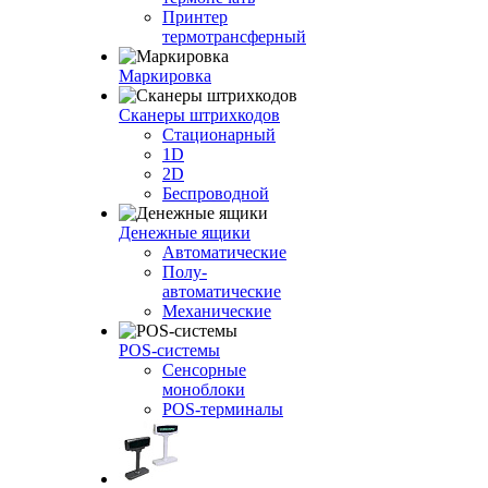
Принтер
термотрансферный
Маркировка
Сканеры штрихкодов
Стационарный
1D
2D
Беспроводной
Денежные ящики
Автоматические
Полу-
автоматические
Механические
POS-системы
Сенсорные
моноблоки
POS-терминалы