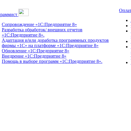
Оплат
граммист
Сопровождение «1С:Предприятие 8»
Разработка обработок/ внешних отчетов
«1С:Предприятие 8».
Адаптация и/или доработка программных продуктов
фирмы «1С» на платформе «1С:Предприятие 8»
Обновление «1С:Предприятие 8»
Внедрение «1С:Предприятие 8»
Помощь в выборе программ «1С:Предприятие 8».