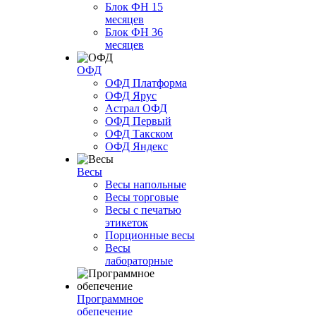
Блок ФН 15
месяцев
Блок ФН 36
месяцев
ОФД
ОФД Платформа
ОФД Ярус
Астрал ОФД
ОФД Первый
ОФД Такском
ОФД Яндекс
Весы
Весы напольные
Весы торговые
Весы с печатью
этикеток
Порционные весы
Весы
лабораторные
Программное
обепечение