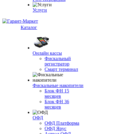
Услуги
Каталог
Онлайн кассы
Фискальный
регистратор
Смарт терминал
Фискальные накопители
Блок ФН 15
месяцев
Блок ФН 36
месяцев
ОФД
ОФД Платформа
ОФД Ярус
Астрал ОФД