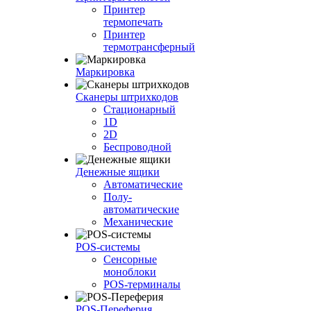
Принтер
термопечать
Принтер
термотрансферный
Маркировка
Сканеры штрихкодов
Стационарный
1D
2D
Беспроводной
Денежные ящики
Автоматические
Полу-
автоматические
Механические
POS-системы
Сенсорные
моноблоки
POS-терминалы
POS-Переферия