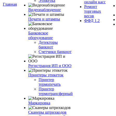
Этикетка
онлайн касс
Главная
Ремонт
Видеонаблюдение
торговых
весов
Печати и штампы
ФФД 1.2
Банковское
оборудование
Детекторы
банкнот
Счетчики банкнот
Регистрация ИП и ООО
Принтеры этикеток
Принтер
термопечать
Принтер
термотрансферный
Маркировка
Сканеры штрихкодов