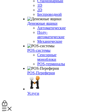
Стационарный
1D
2D
Беспроводной
Денежные ящики
Автоматические
Полу-
автоматические
Механические
POS-системы
Сенсорные
моноблоки
POS-терминалы
POS-Переферия
Услуги