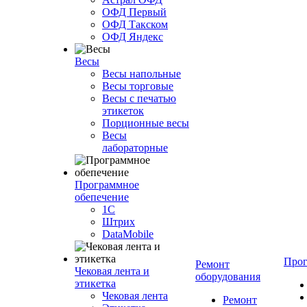
ОФД Первый
ОФД Такском
ОФД Яндекс
Весы
Весы напольные
Весы торговые
Весы с печатью
этикеток
Порционные весы
Весы
лабораторные
Программное
обепечение
1С
Штрих
DataMobile
Про
Ремонт
Чековая лента и
оборудования
этикетка
Чековая лента
Ремонт