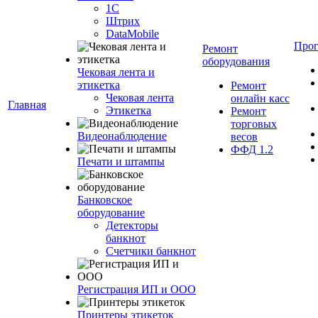
1С
Штрих
DataMobile
Про
Ремонт
оборудования
Чековая лента и
этикетка
Ремонт
Чековая лента
онлайн касс
Главная
Этикетка
Ремонт
торговых
Видеонаблюдение
весов
ФФД 1.2
Печати и штампы
Банковское
оборудование
Детекторы
банкнот
Счетчики банкнот
Регистрация ИП и ООО
Принтеры этикеток