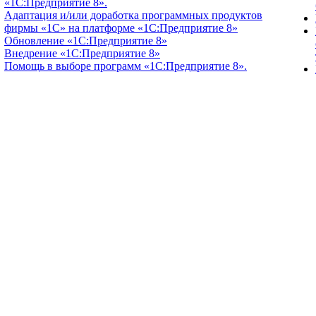
«1С:Предприятие 8».
Адаптация и/или доработка программных продуктов
фирмы «1С» на платформе «1С:Предприятие 8»
Обновление «1С:Предприятие 8»
Внедрение «1С:Предприятие 8»
Помощь в выборе программ «1С:Предприятие 8».