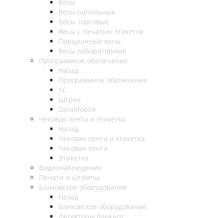
Весы
Весы напольные
Весы торговые
Весы с печатью этикеток
Порционные весы
Весы лабораторные
Программное обепечение
Назад
Программное обепечение
1С
Штрих
DataMobile
Чековая лента и этикетка
Назад
Чековая лента и этикетка
Чековая лента
Этикетка
Видеонаблюдение
Печати и штампы
Банковское оборудование
Назад
Банковское оборудование
Детекторы банкнот