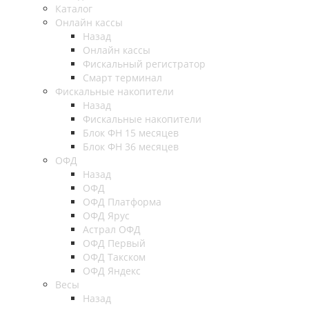
Каталог
Онлайн кассы
Назад
Онлайн кассы
Фискальный регистратор
Смарт терминал
Фискальные накопители
Назад
Фискальные накопители
Блок ФН 15 месяцев
Блок ФН 36 месяцев
ОФД
Назад
ОФД
ОФД Платформа
ОФД Ярус
Астрал ОФД
ОФД Первый
ОФД Такском
ОФД Яндекс
Весы
Назад