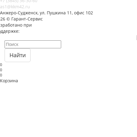
+7 (3845) 36-30-60
as1@kkm42.ru
Анжеро-Судженск, ул. Пушкина 11, офис 102
026 © Гарант-Сервис
азработано при
оддержке:
Найти
0
0
0
Корзина