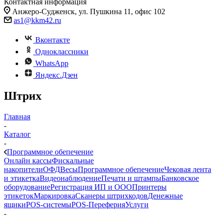
Контактная информация
Анжеро-Судженск, ул. Пушкина 11, офис 102
as1@kkm42.ru
Вконтакте
Одноклассники
WhatsApp
Яндекс.Дзен
Штрих
Главная
-
Каталог
-
Программное обепечение
Онлайн кассы
Фискальные
накопители
ОФД
Весы
Программное обепечение
Чековая лента
и этикетка
Видеонаблюдение
Печати и штампы
Банковское
оборудование
Регистрация ИП и ООО
Принтеры
этикеток
Маркировка
Сканеры штрихкодов
Денежные
ящики
POS-системы
POS-Переферия
Услуги
-