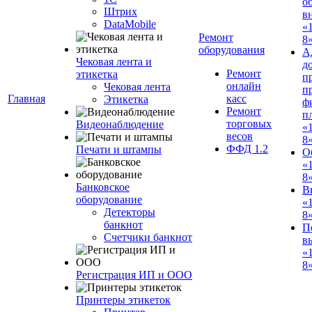
о
Штрих
в
DataMobile
«
Ремонт
8»
оборудования
А
Чековая лента и
д
Ремонт
этикетка
п
онлайн
Чековая лента
п
Главная
касс
Этикетка
ф
Ремонт
п
торговых
Видеонаблюдение
«
весов
8
ФФД 1.2
Печати и штампы
О
«
8
Банковское
В
оборудование
«
Детекторы
8
банкнот
П
Счетчики банкнот
в
«
8»
Регистрация ИП и ООО
Принтеры этикеток