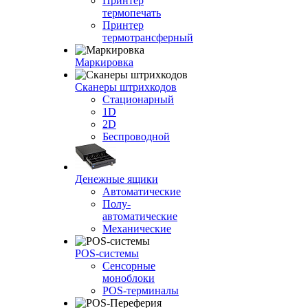
Принтер
термопечать
Принтер
термотрансферный
Маркировка
Сканеры штрихкодов
Стационарный
1D
2D
Беспроводной
Денежные ящики
Автоматические
Полу-
автоматические
Механические
POS-системы
Сенсорные
моноблоки
POS-терминалы