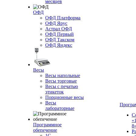
месяцев
ОФД
ОФД Платформа
ОФД Ярус
Астрал ОФД
ОФД Первый
ОФД Такском
ОФД Яндекс
Весы
Весы напольные
Весы торговые
Весы с печатью
этикеток
Порционные весы
Весы
Програ
лабораторные
С
«
Программное
8
обепечение
Р
1С