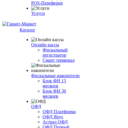
POS-Переферия
Услуги
Каталог
Онлайн кассы
Фискальный
регистратор
Смарт терминал
Фискальные накопители
Блок ФН 15
месяцев
Блок ФН 36
месяцев
ОФД
ОФД Платформа
ОФД Ярус
Астрал ОФД
ОФД Первый