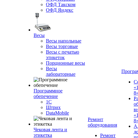
ОФД Такском
ОФД Яндекс
Весы
Весы напольные
Весы торговые
Весы с печатью
этикеток
Порционные весы
Весы
Програ
лабораторные
С
«
Программное
8
обепечение
Р
1С
о
Штрих
в
DataMobile
«
Ремонт
8»
оборудования
А
Чековая лента и
д
этикетка
Ремонт
п