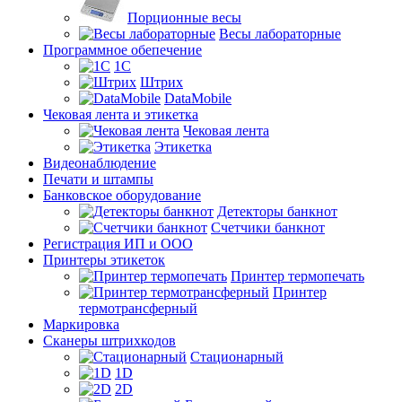
Порционные весы
Весы лабораторные
Программное обепечение
1С
Штрих
DataMobile
Чековая лента и этикетка
Чековая лента
Этикетка
Видеонаблюдение
Печати и штампы
Банковское оборудование
Детекторы банкнот
Счетчики банкнот
Регистрация ИП и ООО
Принтеры этикеток
Принтер термопечать
Принтер
термотрансферный
Маркировка
Сканеры штрихкодов
Стационарный
1D
2D