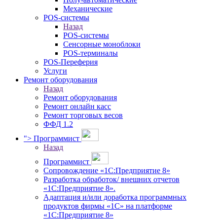
Механические
POS-системы
Назад
POS-системы
Сенсорные моноблоки
POS-терминалы
POS-Переферия
Услуги
Ремонт оборудования
Назад
Ремонт оборудования
Ремонт онлайн касс
Ремонт торговых весов
ФФД 1.2
">
Программист
Назад
Программист
Сопровождение «1С:Предприятие 8»
Разработка обработок/ внешних отчетов
«1С:Предприятие 8».
Адаптация и/или доработка программных
продуктов фирмы «1С» на платформе
«1С:Предприятие 8»