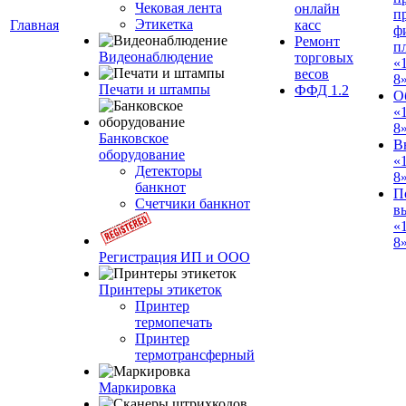
Чековая лента
онлайн
п
Этикетка
Главная
касс
ф
Ремонт
п
Видеонаблюдение
торговых
«
весов
8
Печати и штампы
ФФД 1.2
О
«
8
Банковское
В
оборудование
«
Детекторы
8
банкнот
П
Счетчики банкнот
в
«
8»
Регистрация ИП и ООО
Принтеры этикеток
Принтер
термопечать
Принтер
термотрансферный
Маркировка