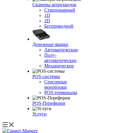
Сканеры штрихкодов
Стационарный
1D
2D
Беспроводной
Денежные ящики
Автоматические
Полу-
автоматические
Механические
POS-системы
Сенсорные
моноблоки
POS-терминалы
POS-Переферия
Услуги