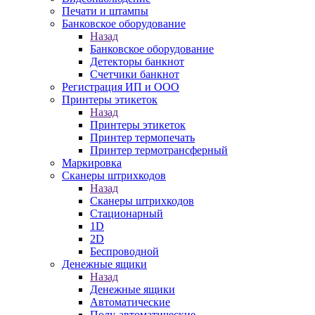
Печати и штампы
Банковское оборудование
Назад
Банковское оборудование
Детекторы банкнот
Счетчики банкнот
Регистрация ИП и ООО
Принтеры этикеток
Назад
Принтеры этикеток
Принтер термопечать
Принтер термотрансферный
Маркировка
Сканеры штрихкодов
Назад
Сканеры штрихкодов
Стационарный
1D
2D
Беспроводной
Денежные ящики
Назад
Денежные ящики
Автоматические
Полу-автоматические