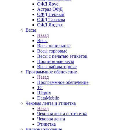
ОФД Ярус
Астрал ОФД
ОФД Первый
ОФД Такском
ОФД Яндекс
Весы
Назад
Весы
Весы напольные
Весы торговые
Весы с печатью этикеток
Порционные весы
Весы лабораторные
Программное обепечение
Назад
Программное обепечение
1С
Штрих
DataMobile
Чековая лента и этикетка
Назад
Чековая лента и этикетка
Чековая лента
Этикетка
Видеонаблюдение