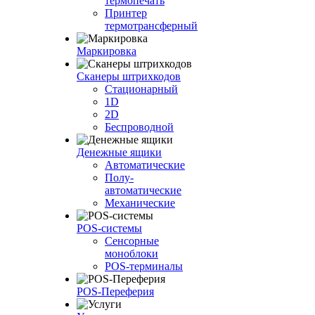
термопечать
Принтер
термотрансферный
Маркировка
Сканеры штрихкодов
Стационарный
1D
2D
Беспроводной
Денежные ящики
Автоматические
Полу-
автоматические
Механические
POS-системы
Сенсорные
моноблоки
POS-терминалы
POS-Переферия