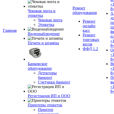
«
Ремонт
8»
Чековая лента и
оборудования
А
этикетка
д
Чековая лента
Ремонт
п
Этикетка
онлайн
п
Главная
касс
ф
Видеонаблюдение
Ремонт
п
торговых
«
Печати и штампы
весов
8
ФФД 1.2
О
«
8
Банковское
В
оборудование
«
Детекторы
8
банкнот
П
Счетчики банкнот
в
«
8»
Регистрация ИП и ООО
Принтеры этикеток
Принтер