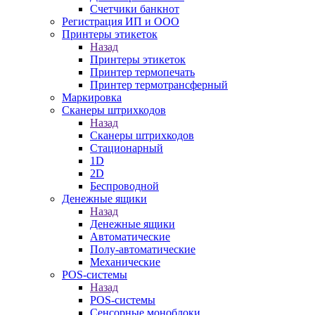
Счетчики банкнот
Регистрация ИП и ООО
Принтеры этикеток
Назад
Принтеры этикеток
Принтер термопечать
Принтер термотрансферный
Маркировка
Сканеры штрихкодов
Назад
Сканеры штрихкодов
Стационарный
1D
2D
Беспроводной
Денежные ящики
Назад
Денежные ящики
Автоматические
Полу-автоматические
Механические
POS-системы
Назад
POS-системы
Сенсорные моноблоки