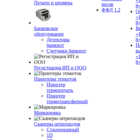
«
Печати и штампы
весов
8
ФФД 1.2
О
«
8
Банковское
В
оборудование
«
Детекторы
8
банкнот
П
Счетчики банкнот
в
«
8»
Регистрация ИП и ООО
Принтеры этикеток
Принтер
термопечать
Принтер
термотрансферный
Маркировка
Сканеры штрихкодов
Стационарный
1D