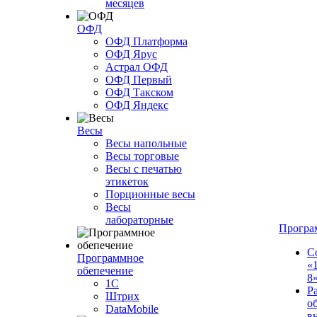
месяцев
ОФД
ОФД Платформа
ОФД Ярус
Астрал ОФД
ОФД Первый
ОФД Такском
ОФД Яндекс
Весы
Весы напольные
Весы торговые
Весы с печатью
этикеток
Порционные весы
Весы
лабораторные
Програ
С
Программное
«
обепечение
8
1С
Р
Штрих
о
DataMobile
в