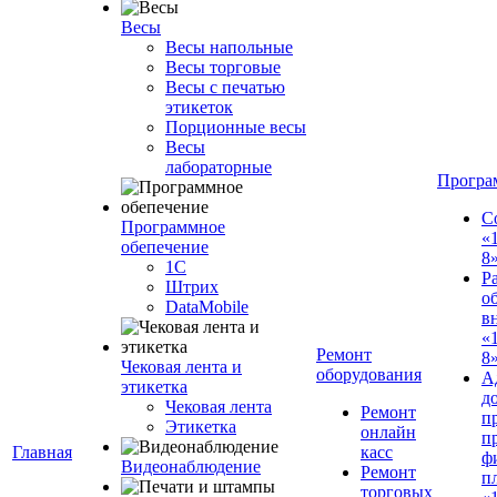
Весы
Весы напольные
Весы торговые
Весы с печатью
этикеток
Порционные весы
Весы
лабораторные
Програ
С
Программное
«
обепечение
8
1С
Р
Штрих
о
DataMobile
в
«
Ремонт
8»
Чековая лента и
оборудования
А
этикетка
д
Чековая лента
Ремонт
п
Этикетка
онлайн
п
Главная
касс
ф
Видеонаблюдение
Ремонт
п
торговых